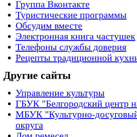
Группа Вконтакте
Туристические программы
Обсудим вместе
Электронная книга частушек
Телефоны службы доверия
Рецепты традиционной кухни
Другие сайты
Управление культуры
ГБУК "Белгородский центр н
МБУК "Культурно-досуговый
округа
Дом ремесел