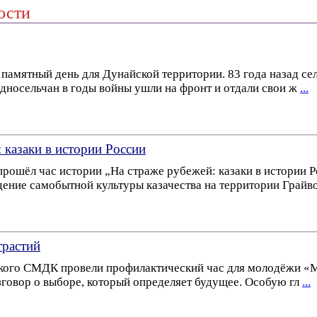
ости
и памятный день для Дунайской территории. 83 года назад 
односельчан в годы войны ушли на фронт и отдали свои ж
...
 казаки в истории России
ошёл час истории „На страже рубежей: казаки в истории Р
ние самобытной культуры казачества на территории Грай
трастий
ого СМДК провели профилактический час для молодёжи «Ми
зговор о выборе, который определяет будущее. Особую гл
...