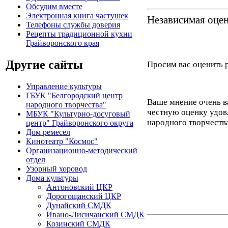
Обсудим вместе
Электронная книга частушек
Независимая оце
Телефоны службы доверия
Рецепты традиционной кухни
Грайворонского края
Другие сайты
Просим вас оценить 
Управление культуры
ГБУК "Белгородский центр
Ваше мнение очень в
народного творчества"
честную оценку удов
МБУК "Культурно-досуговый
народного творчеств
центр" Грайворонского округа
Дом ремесел
Кинотеатр "Космос"
Организационно-методический
отдел
Узорный хоровод
Дома культуры
Антоновский ЦКР
Дорогощанский ЦКР
Дунайский СМДК
Ивано-Лисичанский СМДК
Козинский СМДК