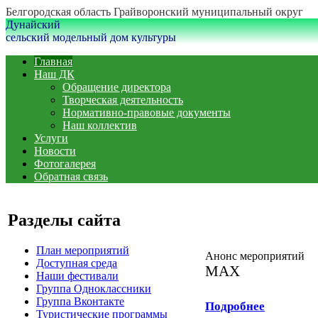
Белгородская область Грайворонский муниципальный округ
Дунайский
сельский модельный дом культуры
Главная
Наш ДК
Обращение директора
Творческая деятельность
Нормативно-правовые документы
Наш коллектив
Услуги
Новости
Фотогалерея
Обратная связь
Разделы сайта
План мероприятий
Анонс мероприятий
Доступная среда
MAX
Наши фестивали
Группа Одноклассники
Группа Вконтакте
Подробнее
Туристические программы