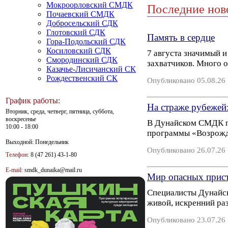
Мокроорловский СМДК
Последние нов
Почаевский СМДК
Добросельский СДК
Глотовский СДК
Память в сердце
Гора-Подольский СДК
Косиловский СДК
7 августа значимый 
Смородинский СДК
захватчиков. Много 
Казачье-Лисичанский СК
Рождественский СК
Опубликовано 05.08.26
График работы:
На страже рубежей:
Вторник, среда, четверг, пятница, суббота,
воскресенье
В Дунайском СМДК пр
10:00 - 18:00
программы «Возрожде
Выходной: Понедельник
Опубликовано 26.07.26
Телефон:
8 (47 261) 43-1-80
E-mail:
smdk_dunaika@mail.ru
Мир опасных прис
Специалисты Дунайск
живой, искренний ра
Опубликовано 23.07.26